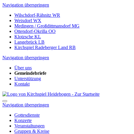
Navigation überspringen
Wilschdorf-Rähnitz
WR
Weixdorf
WX
Medingen / Großdittmansdorf
MG
Ottendorf-Okrilla
OO
Klotzsche
KL
Langebrück
LB
Kirchspiel Radeberger Land
RB
Navigation überspringen
Über uns
Gemeindebriefe
Unterstützung
Kontakt
Navigation überspringen
Gottesdienste
Konzerte
Veranstaltungen
Gruppen & Kreise