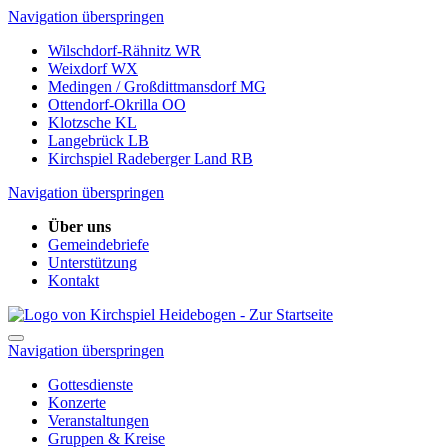
Navigation überspringen
Wilschdorf-Rähnitz
WR
Weixdorf
WX
Medingen / Großdittmansdorf
MG
Ottendorf-Okrilla
OO
Klotzsche
KL
Langebrück
LB
Kirchspiel Radeberger Land
RB
Navigation überspringen
Über uns
Gemeindebriefe
Unterstützung
Kontakt
Navigation überspringen
Gottesdienste
Konzerte
Veranstaltungen
Gruppen & Kreise